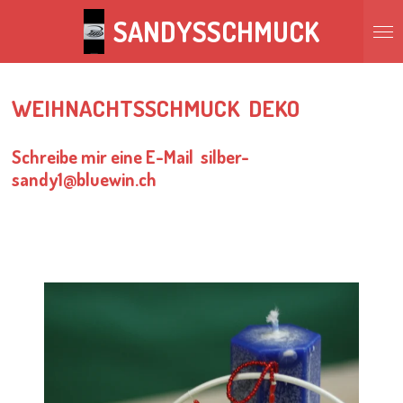
Zum
SANDYSSCHMUCK
Hauptinhalt
springen
WEIHNACHTSSCHMUCK DEKO
Schreibe mir eine E-Mail silber-
sandy1@bluewin.ch